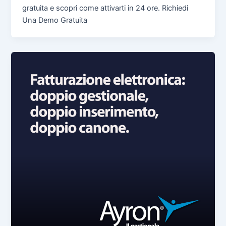
gratuita e scopri come attivarti in 24 ore. Richiedi
Una Demo Gratuita