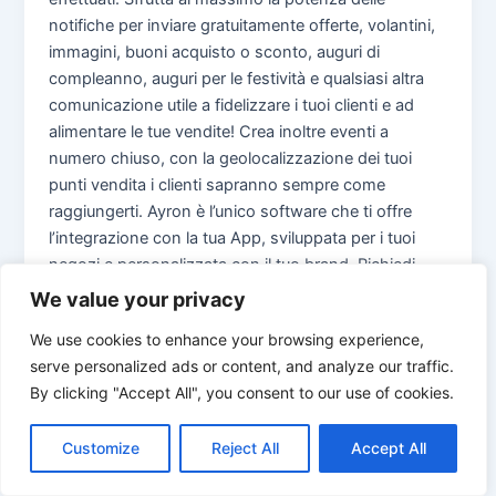
notifiche per inviare gratuitamente offerte, volantini,
immagini, buoni acquisto o sconto, auguri di
compleanno, auguri per le festività e qualsiasi altra
comunicazione utile a fidelizzare i tuoi clienti e ad
alimentare le tue vendite! Crea inoltre eventi a
numero chiuso, con la geolocalizzazione dei tuoi
punti vendita i clienti sapranno sempre come
raggiungerti. Ayron è l’unico software che ti offre
l’integrazione con la tua App, sviluppata per i tuoi
negozi e personalizzata con il tuo brand. Richiedi
Una Demo Gratuita La risposta giusta per gestire il
We value your privacy
tuo negozio di telefonia Utilizzare il gestionale di
We use cookies to enhance your browsing experience,
telefonia aumenta i margini! Inserire l’anagrafica di un
serve personalized ads or content, and analyze our traffic.
cliente è complicato ed interminabile? Non hai tempo
By clicking "Accept All", you consent to our use of cookies.
per compilare gli orari per lo staff e inviare le
presenze al consulente? 1 2 3 … 5 Next » Scegli il
Customize
Reject All
Accept All
nostro software per i tuoi negozi, altri Dealer di
successo lo hanno già fatto. Attivazione veloce e