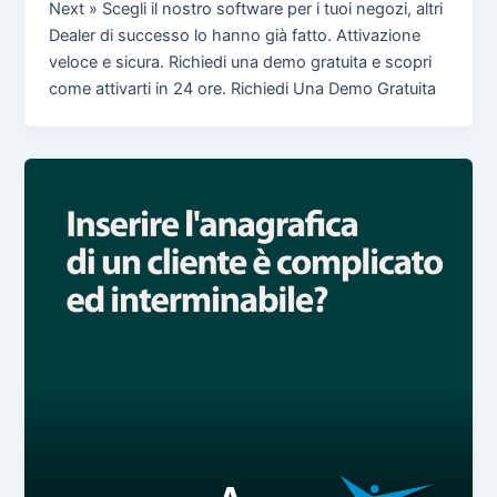
Next » Scegli il nostro software per i tuoi negozi, altri
Dealer di successo lo hanno già fatto. Attivazione
veloce e sicura. Richiedi una demo gratuita e scopri
come attivarti in 24 ore. Richiedi Una Demo Gratuita