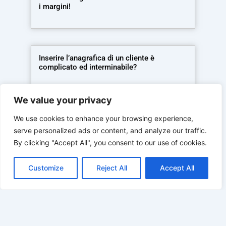
i margini!
Inserire l’anagrafica di un cliente è
complicato ed interminabile?
We value your privacy
Non hai tempo per compilare gli orari per lo
We use cookies to enhance your browsing experience,
staff e inviare le presenze al consulente?
serve personalized ads or content, and analyze our traffic.
By clicking "Accept All", you consent to our use of cookies.
Customize
Reject All
Accept All
1
2
3
…
5
Next »